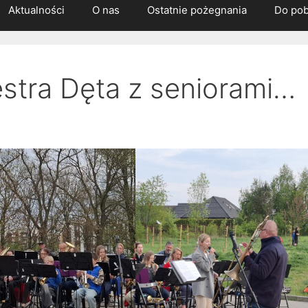
Aktualności
O nas
Ostatnie pożegnania
Do pob
estra Dęta z seniorami…