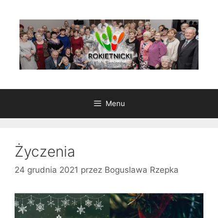
Przeskocz
do
treści
Menu
Życzenia
24 grudnia 2021
przez
Boguslawa Rzepka