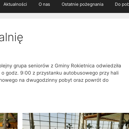
Aktualności
O nas
Ostatnie pożegnania
Do pob
alnię
olejny grupa seniorów z Gminy Rokietnica odwiedziła
 o godz. 9:00 z przystanku autobusowego przy hali
enowego na dwugodzinny pobyt oraz powrót do